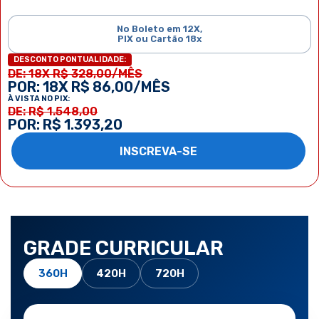
No Boleto em 12X,
PIX ou Cartão 18x
DESCONTO PONTUALIDADE:
DE: 18X R$ 328,00/MÊS
POR: 18X R$ 86,00/MÊS
À VISTA NO PIX:
DE: R$ 1.548,00
POR: R$ 1.393,20
INSCREVA-SE
GRADE CURRICULAR
360H
420H
720H