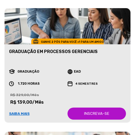
GANHE 2 PÓS PARA VOCÊ +1 PARA UM AMIGO
GRADUAÇÃO EM PROCESSOS GERENCIAIS
GRADUAÇÃO
EAD
1.720 HORAS
4 SEMESTRES
R$ 329,00/Mês
R$ 139,00/Mês
INSCREVA-SE
SAIBA MAIS