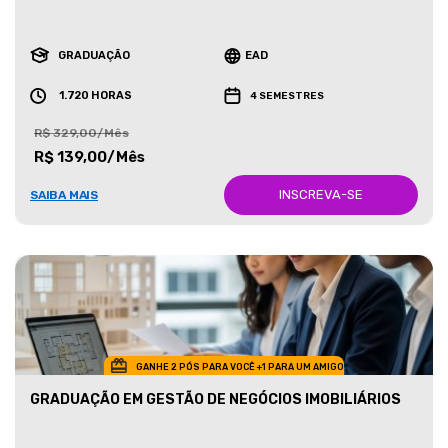
GRADUAÇÃO
EAD
1.720 HORAS
4 SEMESTRES
R$ 329,00/Mês
R$ 139,00/Mês
INSCREVA-SE
SAIBA MAIS
GANHE 2 PÓS PARA VOCÊ +1 PARA UM AMIGO
GRADUAÇÃO EM GESTÃO DE NEGÓCIOS IMOBILIÁRIOS