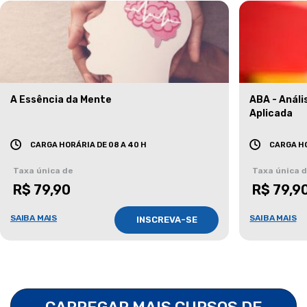
A Essência da Mente
ABA - Anál
Aplicada
CARGA HORÁRIA DE 08 A 40 H
CARGA HO
Taxa única de
Taxa única 
R$ 79,90
R$ 79,9
SAIBA MAIS
SAIBA MAIS
INSCREVA-SE
CARREGAR MAIS CURSOS DE