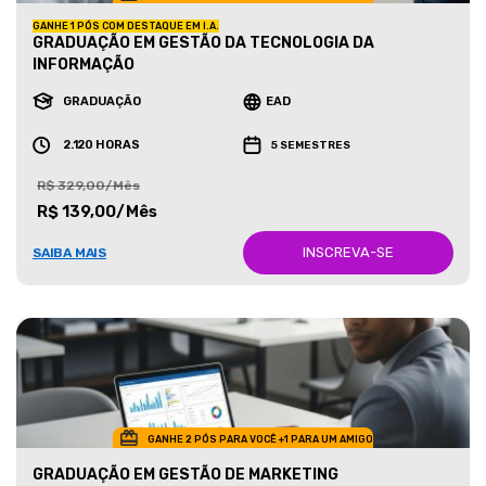
GANHE 1 PÓS COM DESTAQUE EM I.A.
GRADUAÇÃO EM GESTÃO DA TECNOLOGIA DA
INFORMAÇÃO
GRADUAÇÃO
EAD
2.120 HORAS
5 SEMESTRES
R$ 329,00/Mês
R$ 139,00/Mês
INSCREVA-SE
SAIBA MAIS
GANHE 2 PÓS PARA VOCÊ +1 PARA UM AMIGO
GRADUAÇÃO EM GESTÃO DE MARKETING