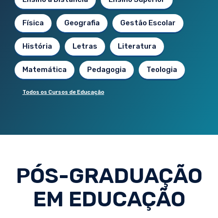
Física
Geografia
Gestão Escolar
História
Letras
Literatura
Matemática
Pedagogia
Teologia
Todos os Cursos de Educação
PÓS-GRADUAÇÃO
EM EDUCAÇÃO