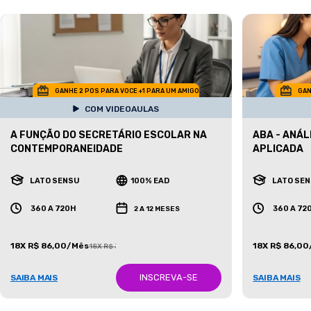
GANHE 2 POS PARA VOCE +1 PARA UM AMIGO
GAN
COM VIDEOAULAS
A FUNÇÃO DO SECRETÁRIO ESCOLAR NA
ABA - ANÁ
CONTEMPORANEIDADE
APLICADA
LATO SENSU
100% EAD
LATO SE
360 A 720H
360 A 72
2 A 12 MESES
18X R$ 86,00/Mês
18X R$ 86,0
18X R$ 387,00/Mês
INSCREVA-SE
SAIBA MAIS
SAIBA MAIS