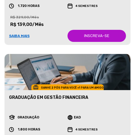
1.720 HORAS
4 SEMESTRES
R$ 329,00/Mês
R$ 139,00/Mês
INSCREVA-SE
SAIBA MAIS
GANHE 2 PÓS PARA VOCÊ +1 PARA UM AMIGO
GRADUAÇÃO EM GESTÃO FINANCEIRA
GRADUAÇÃO
EAD
1.800 HORAS
4 SEMESTRES