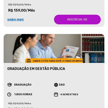
R$ 329,00/Mês
R$ 139,00/Mês
INSCREVA-SE
SAIBA MAIS
GANHE 2 PÓS PARA VOCÊ +1 PARA UM AMIGO
GRADUAÇÃO EM GESTÃO PÚBLICA
GRADUAÇÃO
EAD
1.800 HORAS
4 SEMESTRES
R$ 329,00/Mês