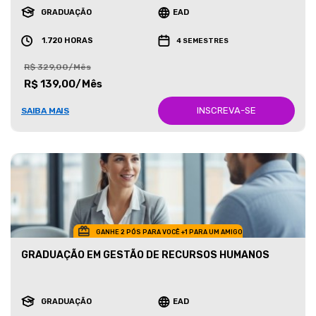
GRADUAÇÃO
EAD
1.720 HORAS
4 SEMESTRES
R$ 329,00/Mês
R$ 139,00/Mês
INSCREVA-SE
SAIBA MAIS
GANHE 2 PÓS PARA VOCÊ +1 PARA UM AMIGO
GRADUAÇÃO EM GESTÃO DE RECURSOS HUMANOS
GRADUAÇÃO
EAD