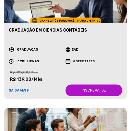
GANHE 2 PÓS PARA VOCÊ +1 PARA UM AMIGO
GRADUAÇÃO EM CIÊNCIAS CONTÁBEIS
GRADUAÇÃO
EAD
3.200 HORAS
8 SEMESTRES
R$ 329,00/Mês
R$ 139,00/Mês
INSCREVA-SE
SAIBA MAIS