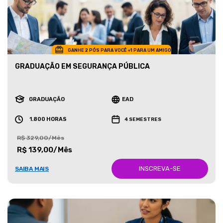
GANHE 2 PÓS PARA VOCÊ +1 PARA UM AMIGO
GRADUAÇÃO EM SEGURANÇA PÚBLICA
GRADUAÇÃO
EAD
1.800 HORAS
4 SEMESTRES
R$ 329,00/Mês
R$ 139,00/Mês
INSCREVA-SE
SAIBA MAIS