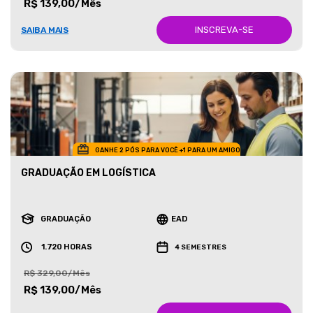
R$ 139,00/Mês
INSCREVA-SE
SAIBA MAIS
GANHE 2 PÓS PARA VOCÊ +1 PARA UM AMIGO
GRADUAÇÃO EM LOGÍSTICA
GRADUAÇÃO
EAD
1.720 HORAS
4 SEMESTRES
R$ 329,00/Mês
R$ 139,00/Mês