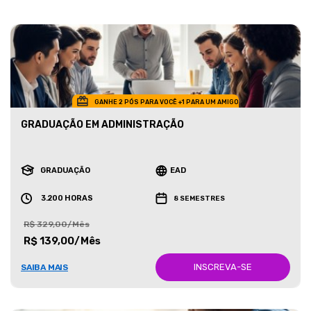
GANHE 2 PÓS PARA VOCÊ +1 PARA UM AMIGO
GRADUAÇÃO EM ADMINISTRAÇÃO
GRADUAÇÃO
EAD
3.200 HORAS
8 SEMESTRES
R$ 329,00/Mês
R$ 139,00/Mês
INSCREVA-SE
SAIBA MAIS