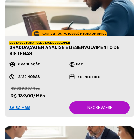
GANHE 2 PÓS PARA VOCÊ +1 PARA UM AMIGO
DESTAQUE PARA FULL STACK DEVELOPER
GRADUAÇÃO EM ANÁLISE E DESENVOLVIMENTO DE
SISTEMAS
GRADUAÇÃO
EAD
2.120 HORAS
5 SEMESTRES
R$ 329,00/Mês
R$ 139,00/Mês
INSCREVA-SE
SAIBA MAIS