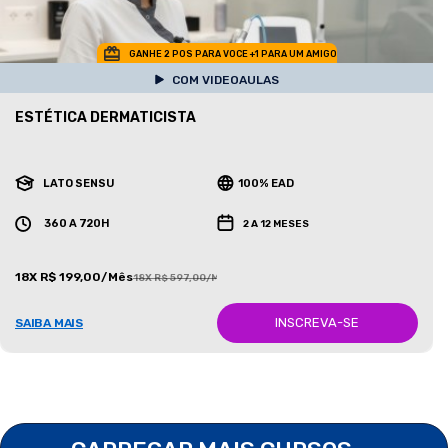
GANHE 2 POS PARA VOCE +1 PARA UM AMIGO
COM VIDEOAULAS
ESTÉTICA DERMATICISTA
LATO SENSU
100% EAD
360 A 720H
2 A 12 MESES
18X R$ 199,00/Mês
18X R$ 597,00/Mês
INSCREVA-SE
SAIBA MAIS